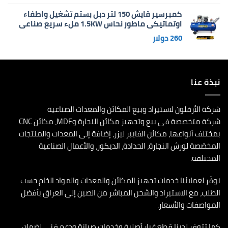
كمبرسير قايش 150 لتر دبل بستم تشغيل واطفاء
اوتماتيكي ماطور نحاس 1.5KW ملء سريع صناعي
260
دولار
نبذة عنا
شركة الأرفلون لاستيراد وبيع المكائن والمعدات الصناعية
شركة متخصصة في بيع وتجهيز مكائن النجارة وMDF، مكائن CNC
بمختلف أنواعها، مكائن الفايبر ليزر، إضافة إلى المعدات والمنتجات
المخصّصة لورش النجارة، الحدادة، الديكور، والأعمال الصناعية
المختلفة.
نوفّر لعملائنا خدمات تجهيز المكائن والمعدات والمواد الخام حسب
الطلب، مع الاستيراد والشحن المباشر من الصين إلى العراق بأفضل
المواصفات والأسعار.
كما تتوفر لدينا قطع غيار أصلية وخدمات صيانة ودعم فني لضمان