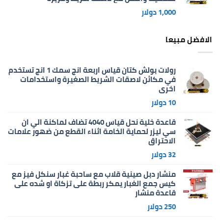
1,000
دولار
الافضل مبيعا
رولات بولش كتان قياس اربعة انج سمك 1 انج تستخدم
في مكائن لاصقات الشريط الصغيرة واستخدامات
اخرى
10
دولار
قاعدة خلية نحل قياس 4040 تضاف لماكنة الي ان
سي ليزر لحماية الخامة اثناء القطع من ضهور علامات
الاحتراق
32
دولار
منشار دبل صينية قلاب مع ساحبة غبار سنكل فيز مع
كيس جمع الغبار يمكر ربطة على تزكاة او شده على
قاعدة منشار
250
دولار