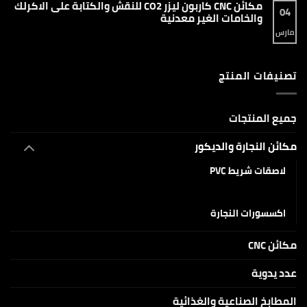
مكائن CNC كاربون ليزر CO2 للنقش والكتابة على الاكرلك
ليزر
دليل
04
ماركنج
شامل
والخامات الغير معدنية
ماركة
لماكينات
Raycus
سي
مارس
لا
و
ان
توجد
JPT
سي
تعليقات
دايود
على
AlgoLaser
مكائن
DIY
تصنيفات المنتج
CNC
KIT
كاربون
بقدرات
ليزر
5W
CO2
و10W
للنقش
و20W
والكتابة
جميع المنتجات
على
الاكرلك
والخامات
مكائن النجارة والديكور
الغير
معدنية
لاصقات شريط PVC
منشار MDF
اكسسورات النجارة
مكائن CNC
عدد يدوية
المطابخ الصناعية والغذائية