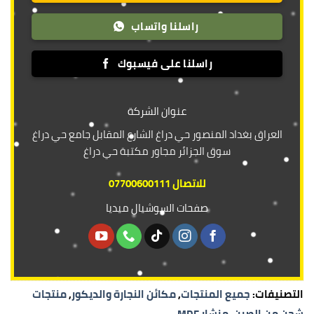
راسلنا واتساب
راسلنا على فيسبوك
عنوان الشركة
العراق بغداد المنصور حي دراغ الشارع المقابل جامع حي دراغ
سوق الجزائر مجاور مكتبة حي دراغ
للاتصال 07700600111
صفحات السوشيال ميديا
التصنيفات:
جميع المنتجات
,
مكائن النجارة والديكور
,
منتجات
شحن من الصين
,
منشار MDF