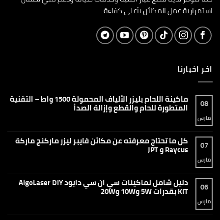
استمرارية عمل المكائن بأعلى كفاءة.
اخر اخبارنا
ماكينة اللحام بليزر الألياف المحمولة 1500 واط – التقنية
08
المتطورة للحام والقطع وإزالة الصدأ
مارس
لا
توجد
تعليقات
على
كل ما تحتاج معرفته عن مكائن فايبر ليزر ماركنج ماركة
ماكينة
07
اللحام
Raycus و JPT
بليزر
الألياف
مارس
لا
المحمولة
توجد
1500
تعليقات
واط
على
دليل شامل لماكينات سي ان سي دايود AlgoLaser DIY
–
كل
06
التقنية
ما
KIT بقدرات 5W و10W و20W
المتطورة
تحتاج
للحام
معرفته
مارس
لا
والقطع
عن
توجد
وإزالة
مكائن
تعليقات
الصدأ
فايبر
على