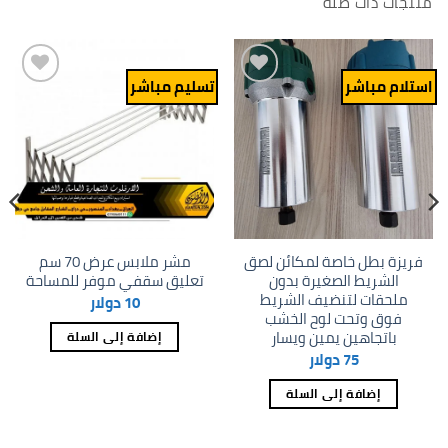
منتجات ذات صلة
استلام مباشر
تسليم مباشر
Add to
Add to
wishlist
wishlist
فريزة بطل خاصة لمكائن لصق
مشر ملابس عرض 70 سم
الشريط الصغيرة بدون
تعليق سقفي موفر للمساحة
ملحقات لتنضيف الشريط
10
دولار
فوق وتحت لوح الخشب
باتجاهين يمين ويسار
إضافة إلى السلة
75
دولار
إضافة إلى السلة