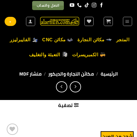
خطي
اتصل واتساب
لمحتوى
+
المتجر
مكائن النجارة
مكائن CNC
الفايبرليزر
الكمبريسرات
التعبئة والتغليف
الرئيسية
/
مكائن النجارة والديكور
/
منشار MDF
تصفية
شحن من الصين