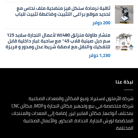
ثاقبة نرمادة سنكل فيز منضدية ملف نحاس مع
تحديد موقع براغي التثبيت وضاغطة تثبيت للباب
200
دولار
منشار طاولة منزلق WJ480 لأعمال النجارة سلايد 125
سم دبل صينية قلاب 45° مع ساحبة غبار داخلية قابل
للتفكيك والنقل مع لاصقة شريط عدل ومدور و فريزة
1,230
دولار
نبذة عنا
شركة الأرفلون لاستيراد وبيع المكائن والمعدات الصناعية
شركة متخصصة في بيع وتجهيز مكائن النجارة وMDF، مكائن CNC
بمختلف أنواعها، مكائن الفايبر ليزر، إضافة إلى المعدات والمنتجات
المخصّصة لورش النجارة، الحدادة، الديكور، والأعمال الصناعية
المختلفة.