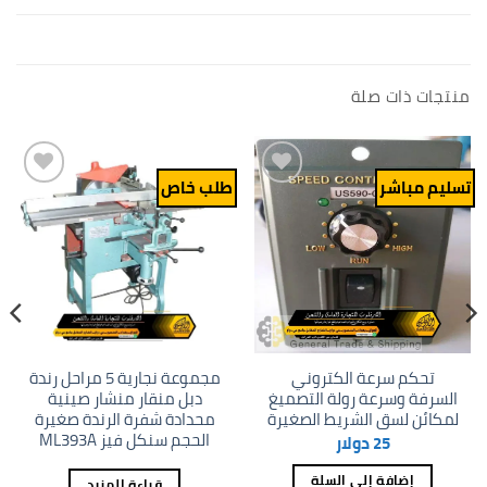
منتجات ذات صلة
تسليم مباشر
طلب خاص
Add to
Add to
wishlist
wishlist
تحكم سرعة الكتروني
مجموعة نجارية 5 مراحل رندة
السرفة وسرعة رولة التصميغ
دبل منقار منشار صينية
لمكائن لسق الشريط الصغيرة
محدادة شفرة الرندة صغيرة
الحجم سنكل فيز ML393A
25
دولار
إضافة إلى السلة
قراءة المزيد