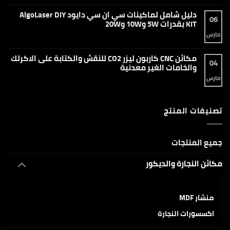
1500
تعليقات
واط
على
دليل شامل لماكينات سي ان سي دايود AlgoLaser DIY
–
كل
06
التقنية
ما
KIT بقدرات 5W و10W و20W
المتطورة
تحتاج
للحام
معرفته
مارس
لا
والقطع
عن
توجد
وإزالة
مكائن
تعليقات
الصدأ
فايبر
على
مكائن CNC كاربون ليزر CO2 للنقش والكتابة على الاكرلك
ليزر
دليل
04
ماركنج
شامل
والخامات الغير معدنية
ماركة
لماكينات
Raycus
سي
مارس
لا
و
ان
توجد
JPT
سي
تعليقات
دايود
على
AlgoLaser
مكائن
DIY
تصنيفات المنتج
CNC
KIT
كاربون
بقدرات
ليزر
5W
CO2
و10W
للنقش
و20W
والكتابة
جميع المنتجات
على
الاكرلك
والخامات
مكائن النجارة والديكور
الغير
معدنية
لاصقات شريط PVC
منشار MDF
اكسسورات النجارة