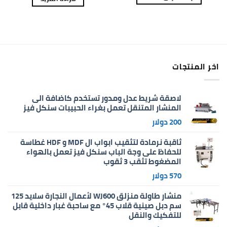
اخر المنتجات
لاصقة شريط عدل ومدور تستخدم كاضافة الى
المنشار المتنقل تعمل بغراء الحبيبات سنكل فيز
200
دولار
ثاقبة نرمادة لتثقيب ابواب ال MDF و HDF غطاسة
للحفاظ على وجة الباب سنكل فيز تعمل بالهواء
المضغوط تثقب 3 ثقوب
570
دولار
منشار طاولة منزلق WJ600 لأعمال النجارة سلايد 125
سم دبل صينية قلاب 45° مع ساحبة غبار داخلية قابل
للتفكيك والنقل