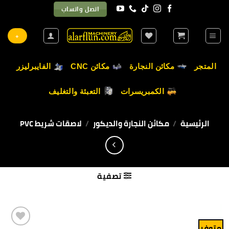
خطي
اتصل واتساب
لمحتوى
+
المتجر
مكائن النجارة
مكائن CNC
الفايبرليزر
الكمبريسرات
التعبئة والتغليف
الرئيسية
/
مكائن النجارة والديكور
/
لاصقات شريط PVC
تصفية
متوفر