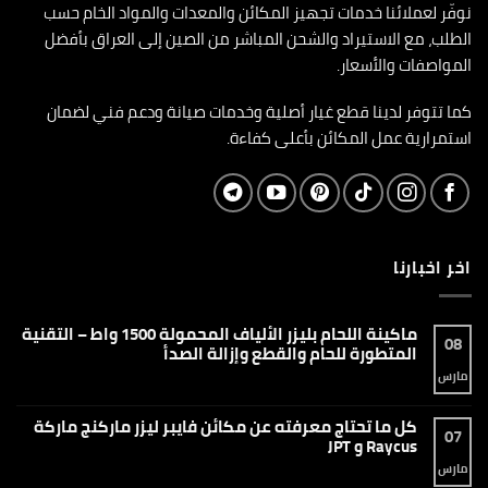
نوفّر لعملائنا خدمات تجهيز المكائن والمعدات والمواد الخام حسب
الطلب، مع الاستيراد والشحن المباشر من الصين إلى العراق بأفضل
المواصفات والأسعار.
كما تتوفر لدينا قطع غيار أصلية وخدمات صيانة ودعم فني لضمان
استمرارية عمل المكائن بأعلى كفاءة.
اخر اخبارنا
ماكينة اللحام بليزر الألياف المحمولة 1500 واط – التقنية
08
المتطورة للحام والقطع وإزالة الصدأ
مارس
لا
توجد
تعليقات
على
كل ما تحتاج معرفته عن مكائن فايبر ليزر ماركنج ماركة
ماكينة
07
اللحام
Raycus و JPT
بليزر
الألياف
مارس
لا
المحمولة
توجد