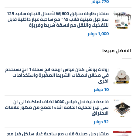
770
دولار
منشار طاولة منزلق WJ600 لأعمال النجارة سلايد 125
سم دبل صينية قلاب 45° مع ساحبة غبار داخلية قابل
للتفكيك والنقل مع لاسقة شريط وفريزة
1,000
دولار
الافضل مبيعا
رولات بولش كتان قياس اربعة انج سمك 1 انج تستخدم
في مكائن لاصقات الشريط الصغيرة واستخدامات
اخرى
10
دولار
قاعدة خلية نحل قياس 4040 تضاف لماكنة الي ان
سي ليزر لحماية الخامة اثناء القطع من ضهور علامات
الاحتراق
32
دولار
منشار دبل صينية قلاب مع ساحبة غبار سنكل فيز مع