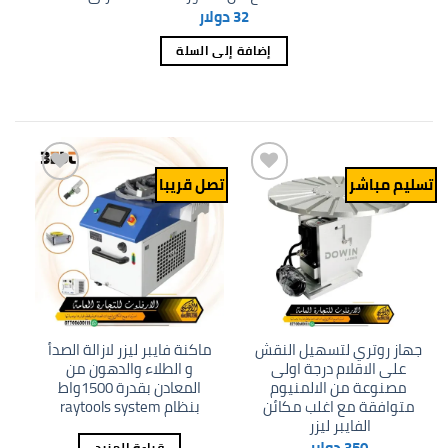
32
دولار
إضافة إلى السلة
تسليم مباشر
تصل قريبا
Add to
Add to
wishlist
wishlist
جهاز روتري لتسهيل النقش
ماكنة فايبر ليزر لازالة الصدأ
على الاقلام درجة اولى
و الطلاء والدهون من
مصنوعة من الالمنيوم
المعادن بقدرة 1500واط
متوافقة مع اغلب مكائن
بنظام raytools system
الفايبر ليزر
350
دولار
قراءة المزيد