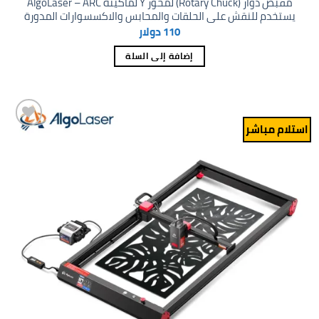
مقبض دوار (Rotary Chuck) لمحور Y لماكينة AlgoLaser – ARC
يستخدم للنقش على الحلقات والمحابس والاكسسوارات المدورة
110
دولار
إضافة إلى السلة
استلام مباشر
Add to
wishlist