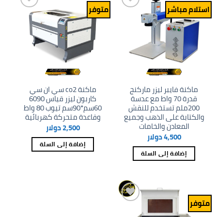
استلام مباشر
متوفر
Add to
Add to
wishlist
wishlist
ماكنة فايبر ليزر ماركنج
ماكنة co2 سي ان سي
قدرة 70 واط مع عدسة
كاربون ليزر قياس 6090
200ملم تستخدم للنقش
60سم*90سم تيوب 80 واط
والكتابة على الذهب وجميع
وقاعدة متحركة كهربائية
المعادن والخامات
2,500
دولار
4,500
دولار
إضافة إلى السلة
إضافة إلى السلة
متوفر
Add to