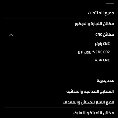
بقدرات
ليزر
5W
CO2
و10W
للنقش
و20W
والكتابة
جميع المنتجات
على
الاكرلك
والخامات
مكائن النجارة والديكور
الغير
معدنية
مكائن CNC
CNC راوتر
CNC CO2 كاربون ليزر
CNC بلازما
سي ان سي دايود
عدد يدوية
المطابخ الصناعية والغذائية
قطع الغيار للمكائن والمعدات
مكائن التعبئة والتغليف