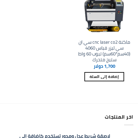
wishlist
ماكنة cnc laser co2 سي ان
سي ليزر قياس 4060
(40سم*60سم) تيوب 60 واط
ستيج متحرك
1,700
دولار
إضافة إلى السلة
اخر المنتجات
لاصقة شريط عدل ومدور تستخدم كاضافة الى