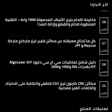
اخر اخبارنا
ماكينة اللحام بليزر الألياف المحمولة 1500 واط – التقنية
08
المتطورة للحام والقطع وإزالة الصدأ
مارس
لا
توجد
تعليقات
على
كل ما تحتاج معرفته عن مكائن فايبر ليزر ماركنج ماركة
ماكينة
07
اللحام
Raycus و JPT
بليزر
الألياف
مارس
لا
المحمولة
توجد
1500
تعليقات
واط
على
دليل شامل لماكينات سي ان سي دايود AlgoLaser DIY
–
كل
06
التقنية
ما
KIT بقدرات 5W و10W و20W
المتطورة
تحتاج
للحام
معرفته
مارس
لا
والقطع
عن
توجد
وإزالة
مكائن
تعليقات
الصدأ
فايبر
على
مكائن CNC كاربون ليزر CO2 للنقش والكتابة على الاكرلك
ليزر
دليل
04
ماركنج
شامل
والخامات الغير معدنية
ماركة
لماكينات
Raycus
سي
مارس
لا
و
ان
توجد
JPT
سي
تعليقات
دايود
على
AlgoLaser
مكائن
DIY
تصنيفات المنتج
CNC
KIT
كاربون