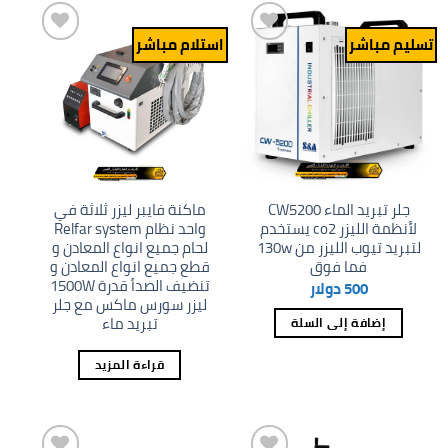
تسليم مباشر
استلام مباشر
Add to
Add to
wishlist
wishlist
جلر تبريد الماء CW5200
ماكنة فايبر ليزر ثلاثة في
لأنظمة الليزر co2 يستخدم
واحد نظام Relfar system
لتبريد تيوب الليزر من 130w
لحام جميع انواع المعادن و
فما فوق
قطع جميع انواع المعادن و
تنضيف الصدأ قدرة 1500W
500
دولار
ليزر سورس ماكس مع جلر
تبريد ماء
إضافة إلى السلة
قراءة المزيد