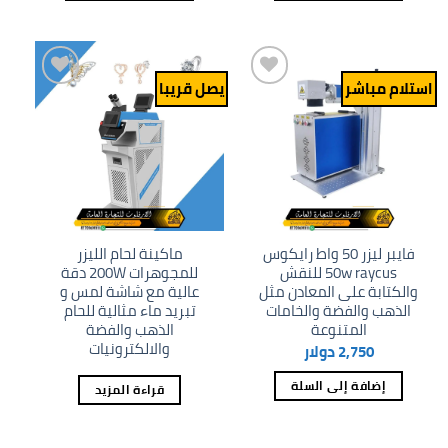
استلام مباشر
يصل قريبا
Add to
Add to
wishlist
wishlist
فايبر ليزر 50 واط رايكوس
ماكينة لحام الليزر
50w raycus للنقش
للمجوهرات 200W دقة
والكتابة على المعادن مثل
عالية مع شاشة لمس و
الذهب والفضة والخامات
تبريد ماء مثالية للحام
المتنوعة
الذهب والفضة
والالكترونيات
2,750
دولار
إضافة إلى السلة
قراءة المزيد