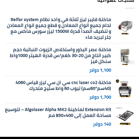
منتجات عشوائية
ماكنة فايبر ليزر ثلاثة في واحد نظام Relfar system
لحام جميع انواع المعادن و قطع جميع انواع المعادن
و تنضيف الصدأ قدرة 1500W ليزر سورس ماكس مع
جلر تبريد ماء
ماكنة عصر البذور واستخلاص الزيوت النباتية حجم
كبير انتاج من 20-30 كغم/س قدرة الهيتر 1000واط
سنكل فيز
1,100
دولار
ماكنة cnc laser co2 سي ان سي ليزر قياس 4060
(40سم*60سم) تيوب 60 واط ستيج متحرك
1,700
دولار
Extension Kit لماكينة Algolaser Alpha MK2 – لتوسيع
مساحة العمل إلى 400×850 مم
140
دولار