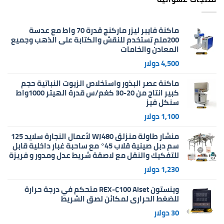
ماكنة فايبر ليزر ماركنج قدرة 70 واط مع عدسة
200ملم تستخدم للنقش والكتابة على الذهب وجميع
المعادن والخامات
4,500
دولار
ماكنة عصر البذور واستخلاص الزيوت النباتية حجم
كبير انتاج من 20-30 كغم/س قدرة الهيتر 1000واط
سنكل فيز
1,100
دولار
منشار طاولة منزلق WJ480 لأعمال النجارة سلايد 125
سم دبل صينية قلاب 45° مع ساحبة غبار داخلية قابل
للتفكيك والنقل مع لاصقة شريط عدل ومدور و فريزة
1,230
دولار
وينستون REX-C100 Aiset متحكم في درجة حرارة
للضغط الحراري لمكائن لصق الشريط
30
دولار