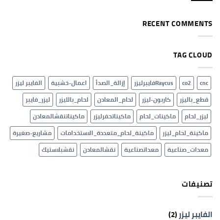
على
و10W
للنقش
نبذة
و20W
والكتابة
تعريفية
على
عن
الاكرلك
RECENT COMMENTS
شركة
والخامات
الارفلون
الغير
وخدماتها
معدنية
واهدافها
TAG CLOUD
cnc
co2
Raycusفايبرليزر
إزالة_الصدأ
اعمال-خشبية
الفايبر ليزر
قطع_باليزر
كاربون-ليزر
لحام_المعادن
لحام_بالليزر
ليزر_فايبر
ليزر_لحام
ماكينات_لحام
ماكيناتحفرليزر
ماكيناتنقشالمعادن
ماكينة_لحام_ليزر
ماكينة_لحام_متعددة_الاستخدامات
مشاريع-صغيرة
معدات_صناعية
معداتصناعية
نقشالمعادن
نقشبلاستيك
تصنيفات
الفايبر ليزر
(2)