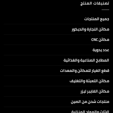
DIY
تصنيفات المنتج
CNC
KIT
كاربون
بقدرات
ليزر
5W
CO2
و10W
للنقش
و20W
والكتابة
جميع المنتجات
على
الاكرلك
والخامات
مكائن النجارة والديكور
الغير
معدنية
مكائن CNC
عدد يدوية
المطابخ الصناعية والغذائية
قطع الغيار للمكائن والمعدات
مكائن التعبئة والتغليف
مكائن الفايبر ليزر
منتجات شحن من الصين
الاثاث والمواد المنزلية