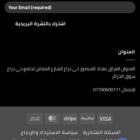
العنوان
العنوان العراق بغداد المنصور حي دراغ الشارع المقابل لجامع حي دراغ
سوق الجزائر
للاتصال 07700600111
Cash
MasterCard
Stripe
PayPal
Visa
On
الاسئلة المتكررة
سياسة الاسترداد والإرجاع
Delivery