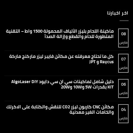
اخر اخبارنا
ماكينة اللحام بليزر الألياف المحمولة 1500 واط – التقنية
08
المتطورة للحام والقطع وإزالة الصدأ
مارس
لا
توجد
تعليقات
على
كل ما تحتاج معرفته عن مكائن فايبر ليزر ماركنج ماركة
ماكينة
07
اللحام
Raycus و JPT
بليزر
الألياف
مارس
لا
المحمولة
توجد
1500
تعليقات
واط
على
دليل شامل لماكينات سي ان سي دايود AlgoLaser DIY
–
كل
06
التقنية
ما
KIT بقدرات 5W و10W و20W
المتطورة
تحتاج
للحام
معرفته
مارس
لا
والقطع
عن
توجد
وإزالة
مكائن
تعليقات
الصدأ
فايبر
على
مكائن CNC كاربون ليزر CO2 للنقش والكتابة على الاكرلك
ليزر
دليل
04
ماركنج
شامل
والخامات الغير معدنية
ماركة
لماكينات
Raycus
سي
مارس
لا
و
ان
توجد
JPT
سي
تعليقات
دايود
على
AlgoLaser
مكائن