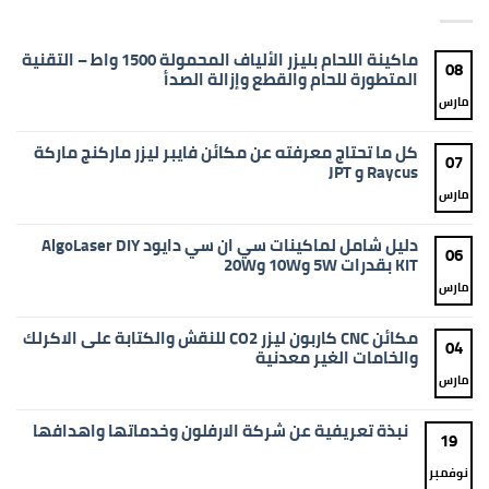
ماكينة اللحام بليزر الألياف المحمولة 1500 واط – التقنية
08
المتطورة للحام والقطع وإزالة الصدأ
مارس
لا
توجد
تعليقات
على
كل ما تحتاج معرفته عن مكائن فايبر ليزر ماركنج ماركة
ماكينة
07
اللحام
Raycus و JPT
بليزر
الألياف
مارس
لا
المحمولة
توجد
1500
تعليقات
واط
على
دليل شامل لماكينات سي ان سي دايود AlgoLaser DIY
–
كل
06
التقنية
ما
KIT بقدرات 5W و10W و20W
المتطورة
تحتاج
للحام
معرفته
مارس
لا
والقطع
عن
توجد
وإزالة
مكائن
تعليقات
الصدأ
فايبر
على
مكائن CNC كاربون ليزر CO2 للنقش والكتابة على الاكرلك
ليزر
دليل
04
ماركنج
شامل
والخامات الغير معدنية
ماركة
لماكينات
Raycus
سي
مارس
لا
و
ان
توجد
JPT
سي
تعليقات
دايود
على
نبذة تعريفية عن شركة الارفلون وخدماتها واهدافها
AlgoLaser
مكائن
19
DIY
CNC
لا
KIT
كاربون
توجد
بقدرات
ليزر
نوفمبر
تعليقات
5W
CO2