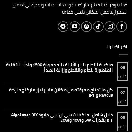
كما تتوفر لدينا قطع غيار أصلية وخدمات صيانة ودعم فني لضمان
استمرارية عمل المكائن بأعلى كفاءة.
اخر اخبارنا
ماكينة اللحام بليزر الألياف المحمولة 1500 واط – التقنية
08
المتطورة للحام والقطع وإزالة الصدأ
مارس
لا
توجد
تعليقات
على
كل ما تحتاج معرفته عن مكائن فايبر ليزر ماركنج ماركة
ماكينة
07
اللحام
Raycus و JPT
بليزر
الألياف
مارس
لا
المحمولة
توجد
1500
تعليقات
واط
على
دليل شامل لماكينات سي ان سي دايود AlgoLaser DIY
–
كل
06
التقنية
ما
KIT بقدرات 5W و10W و20W
المتطورة
تحتاج
للحام
معرفته
مارس
لا
والقطع
عن
توجد