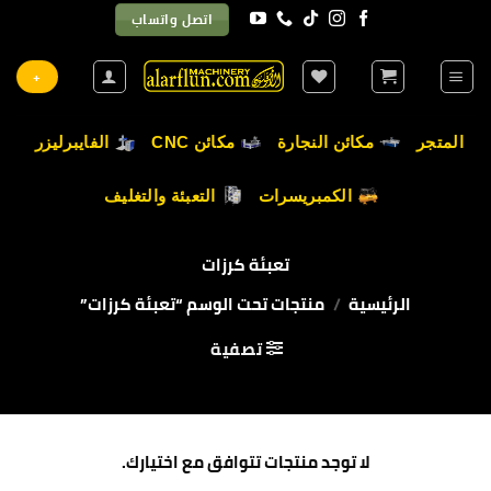
خطي
اتصل واتساب
لمحتوى
+
المتجر
مكائن النجارة
مكائن CNC
الفايبرليزر
الكمبريسرات
التعبئة والتغليف
تعبئة كرزات
الرئيسية
/
منتجات تحت الوسم “تعبئة كرزات”
تصفية
لا توجد منتجات تتوافق مع اختيارك.