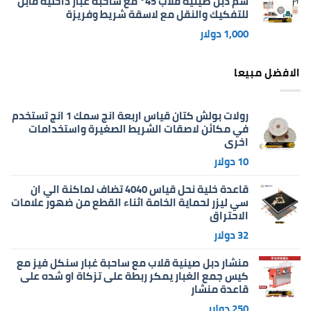
سم دبل صينية قلاب 45° مع ساحبة غبار داخلية قابل
للتفكيك والنقل مع لاسقة شريط وفريزة
1,000
دولار
الافضل مبيعا
رولات بولش كتان قياس اربعة انج سمك 1 انج تستخدم
في مكائن لاصقات الشريط الصغيرة واستخدامات
اخرى
10
دولار
قاعدة خلية نحل قياس 4040 تضاف لماكنة الي ان
سي ليزر لحماية الخامة اثناء القطع من ضهور علامات
الاحتراق
32
دولار
منشار دبل صينية قلاب مع ساحبة غبار سنكل فيز مع
كيس جمع الغبار يمكر ربطة على تزكاة او شده على
قاعدة منشار
250
دولار