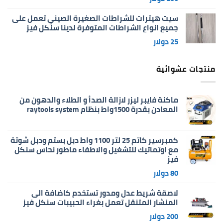
سيت هيترات للشراطات الصغيرة الصيني تعمل على
جميع انواع الشراطات المتوفرة لدينا سنكل فيز
25
دولار
منتجات عشوائية
ماكنة فايبر ليزر لازالة الصدأ و الطلاء والدهون من
المعادن بقدرة 1500واط بنظام raytools system
كمبرسير كاتم 25 لتر 1100 واط دبل بستم ودبل شوتة
مع اوتماتيك للتشغيل والاطفاء ماطور نحاس سنكل
فيز
80
دولار
لاصقة شريط عدل ومدور تستخدم كاضافة الى
المنشار المتنقل تعمل بغراء الحبيبات سنكل فيز
200
دولار