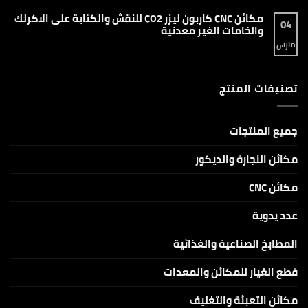
وإزالة
مكائن
تعليقات
الصدأ
فايبر
على
مكائن CNC كاربون ليزر CO2 للنقش والكتابة على الاكرلك
ليزر
دليل
04
ماركنج
شامل
والخامات الغير معدنية
ماركة
لماكينات
Raycus
سي
مارس
لا
و
ان
توجد
JPT
سي
تعليقات
دايود
على
AlgoLaser
مكائن
DIY
تصنيفات المنتج
CNC
KIT
كاربون
بقدرات
ليزر
5W
CO2
و10W
للنقش
و20W
والكتابة
جميع المنتجات
على
الاكرلك
والخامات
مكائن النجارة والديكور
الغير
معدنية
مكائن CNC
عدد يدوية
المطابخ الصناعية والغذائية
قطع الغيار للمكائن والمعدات
مكائن التعبئة والتغليف