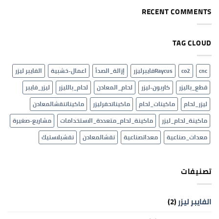
تعريفية
على
عن
الاكرلك
RECENT COMMENTS
شركة
والخامات
الارفلون
الغير
وخدماتها
معدنية
واهدافها
TAG CLOUD
cnc
co2
Raycusفايبرليزر
إزالة_الصدأ
اعمال-خشبية
الفايبر ليزر
قطع_باليزر
كاربون-ليزر
لحام_المعادن
لحام_بالليزر
ليزر_فايبر
ليزر_لحام
ماكينات_لحام
ماكيناتحفرليزر
ماكيناتنقشالمعادن
ماكينة_لحام_ليزر
ماكينة_لحام_متعددة_الاستخدامات
مشاريع-صغيرة
معدات_صناعية
معداتصناعية
نقشالمعادن
نقشبلاستيك
تصنيفات
الفايبر ليزر
(2)