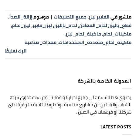
منشور في
الفايبر ليزر
،
جميع التصنيفات
|
موسوم
إزالة_الصدأ
،
قطع_باليزر
،
لحام_المعادن
،
لحام_بالليزر
،
ليزر_فايبر
،
ليزر_لحام
،
ماكينات_لحام
،
ماكينة_لحام_ليزر
،
ماكينة_لحام_متعددة_الاستخدامات
،
معدات_صناعية
اترك تعليقًا
المدونة الخاصة بالشركة
يحتوي هذا القسم على جميع اخبارنا واعمالنا . ودراسات جدوى فيدة
للشباب والباحثين عن مشاريع مناسبة . وخطوط انتاجية متوفرة لداى
شركتنا او فرعهات في الصين .
LATEST POSTS