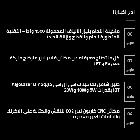
اخر اخبارنا
ماكينة اللحام بليزر الألياف المحمولة 1500 واط – التقنية
08
المتطورة للحام والقطع وإزالة الصدأ
مارس
لا
توجد
تعليقات
على
كل ما تحتاج معرفته عن مكائن فايبر ليزر ماركنج ماركة
ماكينة
07
اللحام
Raycus و JPT
بليزر
الألياف
مارس
لا
المحمولة
توجد
1500
تعليقات
واط
على
دليل شامل لماكينات سي ان سي دايود AlgoLaser DIY
–
كل
06
التقنية
ما
KIT بقدرات 5W و10W و20W
المتطورة
تحتاج
للحام
معرفته
مارس
لا
والقطع
عن
توجد
وإزالة
مكائن
تعليقات
الصدأ
فايبر
على
مكائن CNC كاربون ليزر CO2 للنقش والكتابة على الاكرلك
ليزر
دليل
04
ماركنج
شامل
والخامات الغير معدنية
ماركة
لماكينات
Raycus
سي
مارس
لا
و
ان
توجد
JPT
سي
تعليقات
دايود
على
AlgoLaser
مكائن