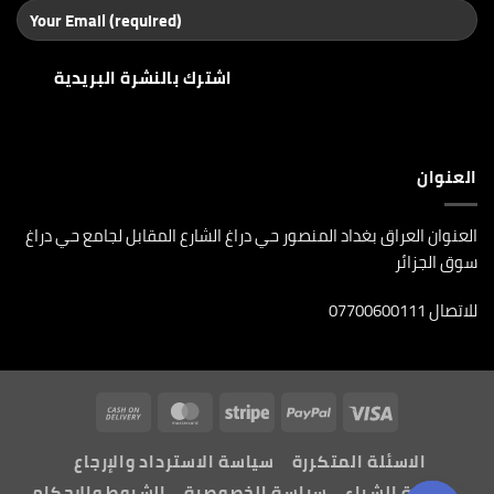
العنوان
العنوان العراق بغداد المنصور حي دراغ الشارع المقابل لجامع حي دراغ
سوق الجزائر
للاتصال 07700600111
Cash
MasterCard
Stripe
PayPal
Visa
On
الاسئلة المتكررة
سياسة الاسترداد والإرجاع
Delivery
طريقة الشراء
سياسة الخصوصية
الشروط والاحكام