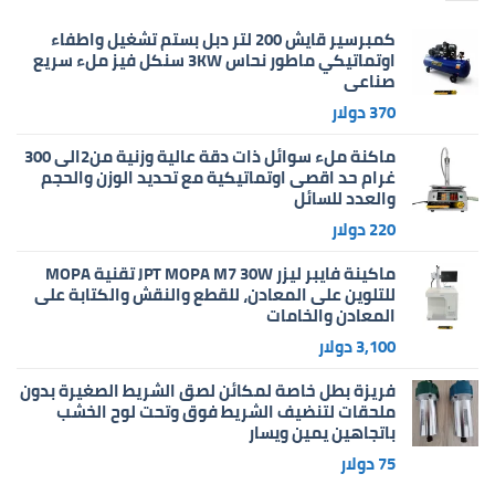
كمبرسير قايش 200 لتر دبل بستم تشغيل واطفاء
اوتماتيكي ماطور نحاس 3KW سنكل فيز ملء سريع
صناعي
370
دولار
ماكنة ملء سوائل ذات دقة عالية وزنية من2الى 300
غرام حد اقصى اوتماتيكية مع تحديد الوزن والحجم
والعدد للسائل
220
دولار
ماكينة فايبر ليزر JPT MOPA M7 30W تقنية MOPA
للتلوين على المعادن، للقطع والنقش والكتابة على
المعادن والخامات
3,100
دولار
فريزة بطل خاصة لمكائن لصق الشريط الصغيرة بدون
ملحقات لتنضيف الشريط فوق وتحت لوح الخشب
باتجاهين يمين ويسار
75
دولار