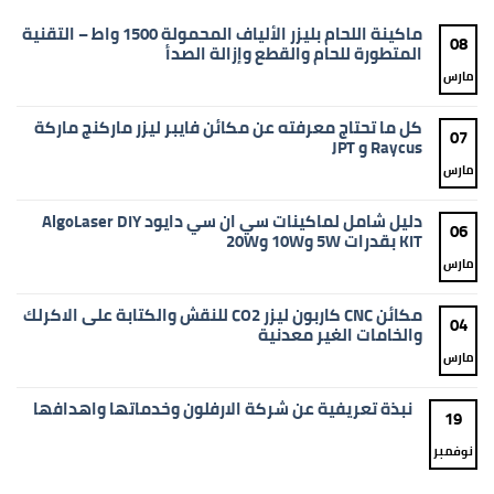
ماكينة اللحام بليزر الألياف المحمولة 1500 واط – التقنية
08
المتطورة للحام والقطع وإزالة الصدأ
مارس
لا
توجد
تعليقات
على
كل ما تحتاج معرفته عن مكائن فايبر ليزر ماركنج ماركة
ماكينة
07
اللحام
Raycus و JPT
بليزر
الألياف
مارس
لا
المحمولة
توجد
1500
تعليقات
واط
على
دليل شامل لماكينات سي ان سي دايود AlgoLaser DIY
–
كل
06
التقنية
ما
KIT بقدرات 5W و10W و20W
المتطورة
تحتاج
للحام
معرفته
مارس
لا
والقطع
عن
توجد
وإزالة
مكائن
تعليقات
الصدأ
فايبر
على
مكائن CNC كاربون ليزر CO2 للنقش والكتابة على الاكرلك
ليزر
دليل
04
ماركنج
شامل
والخامات الغير معدنية
ماركة
لماكينات
Raycus
سي
مارس
لا
و
ان
توجد
JPT
سي
تعليقات
دايود
على
نبذة تعريفية عن شركة الارفلون وخدماتها واهدافها
AlgoLaser
مكائن
19
DIY
CNC
لا
KIT
كاربون
توجد
بقدرات
ليزر
نوفمبر
تعليقات
5W
CO2
على
و10W
للنقش
نبذة
و20W
والكتابة