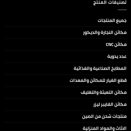
DIY
تصنيفات المنتج
CNC
KIT
كاربون
بقدرات
ليزر
5W
CO2
و10W
للنقش
و20W
والكتابة
جميع المنتجات
على
الاكرلك
والخامات
مكائن النجارة والديكور
الغير
معدنية
مكائن CNC
عدد يدوية
المطابخ الصناعية والغذائية
قطع الغيار للمكائن والمعدات
مكائن التعبئة والتغليف
مكائن الفايبر ليزر
منتجات شحن من الصين
الاثاث والمواد المنزلية