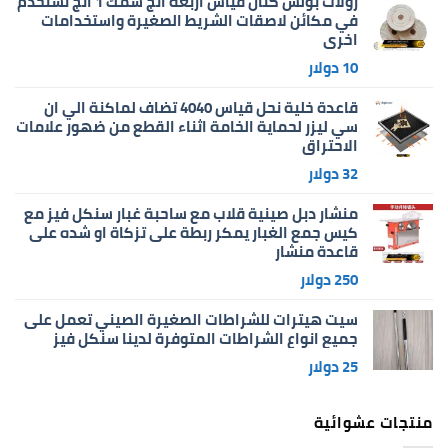
رولات بولش كتان قياس اربعة انج سمك 1 انج تستخدم
في مكائن لاصقات الشريط الصغيرة واستخدامات
اخرى
10
دولار
قاعدة خلية نحل قياس 4040 تضاف لماكنة الي ان
سي ليزر لحماية الخامة اثناء القطع من ضهور علامات
الاحتراق
32
دولار
منشار دبل صينية قلاب مع ساحبة غبار سنكل فيز مع
كيس جمع الغبار يمكر ربطة على تزكاة او شده على
قاعدة منشار
250
دولار
سيت هيترات للشراطات الصغيرة الصيني تعمل على
جميع انواع الشراطات المتوفرة لدينا سنكل فيز
25
دولار
منتجات عشوائية