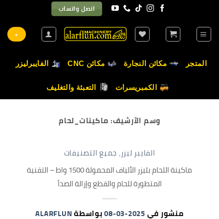
خطي
اتصل واتساب
لمحتوى
+
المتجر
مكائن النجارة
مكائن CNC
الفايبرليزر
الكمبريسرات
التعبئة والتغليف
وسم الآرشيف:
ماكينات_لحام
الفايبر ليزر
،
جميع التصنيفات
ماكينة اللحام بليزر الألياف المحمولة 1500 واط – التقنية
المتطورة للحام والقطع وإزالة الصدأ
منشور في
2025-03-08
بواسطة
ALARFLUN