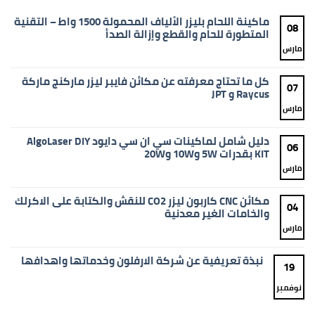
ماكينة اللحام بليزر الألياف المحمولة 1500 واط – التقنية
08
المتطورة للحام والقطع وإزالة الصدأ
مارس
لا
توجد
تعليقات
على
كل ما تحتاج معرفته عن مكائن فايبر ليزر ماركنج ماركة
ماكينة
07
اللحام
Raycus و JPT
بليزر
الألياف
مارس
لا
المحمولة
توجد
1500
تعليقات
واط
على
دليل شامل لماكينات سي ان سي دايود AlgoLaser DIY
–
كل
06
التقنية
ما
KIT بقدرات 5W و10W و20W
المتطورة
تحتاج
للحام
معرفته
مارس
لا
والقطع
عن
توجد
وإزالة
مكائن
تعليقات
الصدأ
فايبر
على
مكائن CNC كاربون ليزر CO2 للنقش والكتابة على الاكرلك
ليزر
دليل
04
ماركنج
شامل
والخامات الغير معدنية
ماركة
لماكينات
Raycus
سي
مارس
لا
و
ان
توجد
JPT
سي
تعليقات
دايود
على
نبذة تعريفية عن شركة الارفلون وخدماتها واهدافها
AlgoLaser
مكائن
19
DIY
CNC
لا
KIT
كاربون
توجد
بقدرات
ليزر
نوفمبر
تعليقات
5W
CO2
على
و10W
للنقش
نبذة
و20W
والكتابة