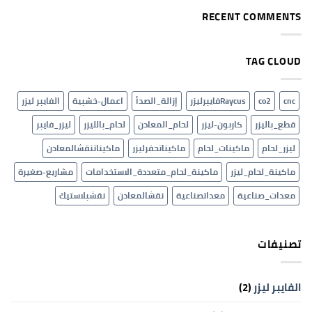
تعريفية
على
عن
الاكرلك
RECENT COMMENTS
شركة
والخامات
الارفلون
الغير
وخدماتها
معدنية
واهدافها
TAG CLOUD
cnc
co2
Raycusفايبرليزر
إزالة_الصدأ
اعمال-خشبية
الفايبر ليزر
قطع_باليزر
كاربون-ليزر
لحام_المعادن
لحام_بالليزر
ليزر_فايبر
ليزر_لحام
ماكينات_لحام
ماكيناتحفرليزر
ماكيناتنقشالمعادن
ماكينة_لحام_ليزر
ماكينة_لحام_متعددة_الاستخدامات
مشاريع-صغيرة
معدات_صناعية
معداتصناعية
نقشالمعادن
نقشبلاستيك
تصنيفات
الفايبر ليزر
(2)