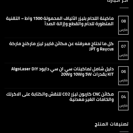
اخر اخبارنا
ماكينة اللحام بليزر الألياف المحمولة 1500 واط – التقنية
08
المتطورة للحام والقطع وإزالة الصدأ
مارس
لا
توجد
تعليقات
على
كل ما تحتاج معرفته عن مكائن فايبر ليزر ماركنج ماركة
ماكينة
07
اللحام
Raycus و JPT
بليزر
الألياف
مارس
لا
المحمولة
توجد
1500
تعليقات
واط
على
دليل شامل لماكينات سي ان سي دايود AlgoLaser DIY
–
كل
06
التقنية
ما
KIT بقدرات 5W و10W و20W
المتطورة
تحتاج
للحام
معرفته
مارس
لا
والقطع
عن
توجد
وإزالة
مكائن
تعليقات
الصدأ
فايبر
على
مكائن CNC كاربون ليزر CO2 للنقش والكتابة على الاكرلك
ليزر
دليل
04
ماركنج
شامل
والخامات الغير معدنية
ماركة
لماكينات
Raycus
سي
مارس
لا
و
ان
توجد
JPT
سي
تعليقات
دايود
على
AlgoLaser
مكائن
DIY
تصنيفات المنتج
CNC
KIT
كاربون
بقدرات
ليزر