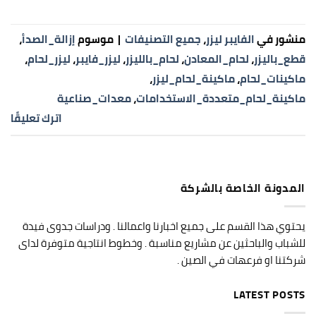
منشور في
الفايبر ليزر
،
جميع التصنيفات
|
موسوم
إزالة_الصدأ
،
قطع_باليزر
،
لحام_المعادن
،
لحام_بالليزر
،
ليزر_فايبر
،
ليزر_لحام
،
ماكينات_لحام
،
ماكينة_لحام_ليزر
،
ماكينة_لحام_متعددة_الاستخدامات
،
معدات_صناعية
اترك تعليقًا
المدونة الخاصة بالشركة
يحتوي هذا القسم على جميع اخبارنا واعمالنا . ودراسات جدوى فيدة
للشباب والباحثين عن مشاريع مناسبة . وخطوط انتاجية متوفرة لداى
شركتنا او فرعهات في الصين .
LATEST POSTS