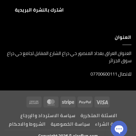
العنوان
العنوان العراق بغداد المنصور حي دراغ الشارع المقابل لجامع حي دراغ
سوق الجزائر
للاتصال 07700600111
Cash
MasterCard
Stripe
PayPal
Visa
On
الاسئلة المتكررة
سياسة الاسترداد والإرجاع
Delivery
طريقة الشراء
سياسة الخصوصية
الشروط والاحكام
Copyright 2026 ©
alarflun.com