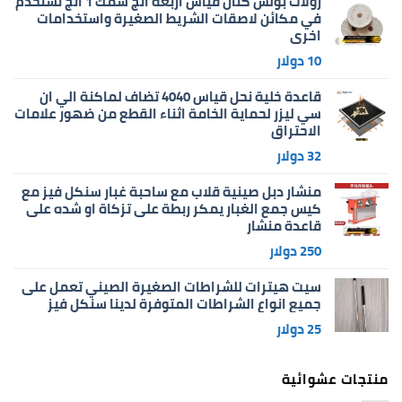
رولات بولش كتان قياس اربعة انج سمك 1 انج تستخدم
في مكائن لاصقات الشريط الصغيرة واستخدامات
اخرى
10
دولار
قاعدة خلية نحل قياس 4040 تضاف لماكنة الي ان
سي ليزر لحماية الخامة اثناء القطع من ضهور علامات
الاحتراق
32
دولار
منشار دبل صينية قلاب مع ساحبة غبار سنكل فيز مع
كيس جمع الغبار يمكر ربطة على تزكاة او شده على
قاعدة منشار
250
دولار
سيت هيترات للشراطات الصغيرة الصيني تعمل على
جميع انواع الشراطات المتوفرة لدينا سنكل فيز
25
دولار
منتجات عشوائية