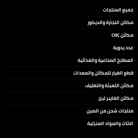
5W
CO2
و10W
للنقش
و20W
والكتابة
جميع المنتجات
على
الاكرلك
والخامات
مكائن النجارة والديكور
الغير
معدنية
مكائن CNC
عدد يدوية
المطابخ الصناعية والغذائية
قطع الغيار للمكائن والمعدات
مكائن التعبئة والتغليف
مكائن الفايبر ليزر
منتجات شحن من الصين
الاثاث والمواد المنزلية