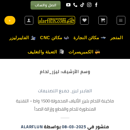
خطي
اتصل واتساب
لمحتوى
+
المتجر
مكائن النجارة
مكائن CNC
الفايبرليزر
الكمبريسرات
التعبئة والتغليف
وسم الآرشيف:
ليزر_لحام
الفايبر ليزر
،
جميع التصنيفات
ماكينة اللحام بليزر الألياف المحمولة 1500 واط – التقنية
المتطورة للحام والقطع وإزالة الصدأ
منشور في
2025-03-08
بواسطة
ALARFLUN