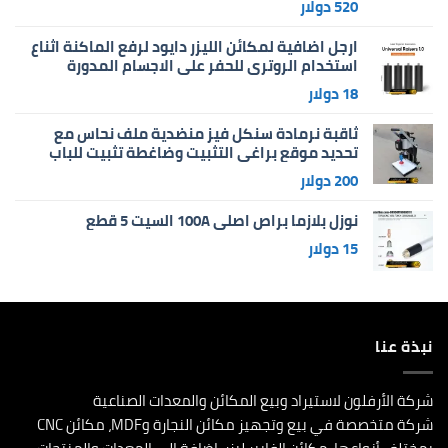
520
دولار
ارجل اضافية لمكائن الليزر دايود لرفع الماكنة اثناع
استخدام الروتري للحفر على الاجسام المدورة
18
دولار
ثاقبة نرمادة سنكل فيز منضدية ملف نحاس مع
تحديد موقع براغي التثبيت وضاغطة تثبيت للباب
200
دولار
نوزل بلازما براص اصلي 100A السيت 5 قطع
15
دولار
نبذة عنا
شركة الأرفلون لاستيراد وبيع المكائن والمعدات الصناعية
شركة متخصصة في بيع وتجهيز مكائن النجارة وMDF، مكائن CNC