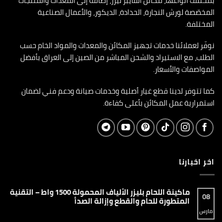
بمختلف أنواعها، مكائن الفايبر ليزر، إضافة إلى المعدات والمنتجات
المخصّصة لورش النجارة، الحدادة، الديكور، والأعمال الصناعية
المختلفة.
نوفّر لعملائنا خدمات تجهيز المكائن والمعدات والمواد الخام حسب
الطلب، مع الاستيراد والشحن المباشر من الصين إلى العراق بأفضل
المواصفات والأسعار.
كما تتوفر لدينا قطع غيار أصلية وخدمات صيانة ودعم فني لضمان
استمرارية عمل المكائن بأعلى كفاءة.
اخر اخبارنا
ماكينة اللحام بليزر الألياف المحمولة 1500 واط – التقنية
08
المتطورة للحام والقطع وإزالة الصدأ
مارس
لا
توجد