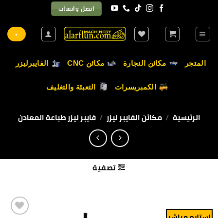
خطي
اتصل واتساب
لمحتوى
+
المتجر
مكائن النجارة
مكائن CNC
الفايبرليزر
الكمبريسرات
التعبئة والتغليف
الرئيسية
/
مكائن الفايبر ليزر
/
فايبر ليزر طباعة المعادن
تصفية
استلام مباشر