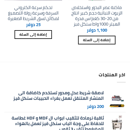
ماكنة عصر البذور واستخلاص
تحكم سرعة الكتروني
الزيوت النباتية حجم كبير انتاج
السرفة وسرعة رولة التصميغ
من 20-30 كغم/س قدرة
لمكائن لسق الشريط الصغيرة
الهيتر 1000واط سنكل فيز
25
دولار
1,100
دولار
إضافة إلى السلة
إضافة إلى السلة
اخر المنتجات
لاصقة شريط عدل ومدور تستخدم كاضافة الى
المنشار المتنقل تعمل بغراء الحبيبات سنكل فيز
200
دولار
ثاقبة نرمادة لتثقيب ابواب ال MDF و HDF غطاسة
للحفاظ على وجة الباب سنكل فيز تعمل بالهواء
المضغوط تثقب 3 ثقوب