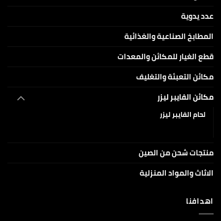
عدد يدوية
المطابخ الصناعية والغذائية
قطع الغيار للمكائن والمعدات
مكائن التعبئة والتغليف
مكائن الفايبر ليزر
لحام الفايبر ليزر
فايبر ليزر طباعة المعادن
منتجات شحن من الصين
الاثاث والمواد المنزلية
اهدافنا