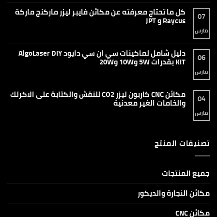
تعليقات
على
كل ما تحتاج معرفته عن مكائن فايبر ليزر ماركنج ماركة
ماكينة
07
اللحام
Raycus و JPT
بليزر
الألياف
مارس
لا
المحمولة
توجد
1500
تعليقات
واط
على
دليل شامل لماكينات سي ان سي دايود AlgoLaser DIY
–
كل
06
التقنية
ما
KIT بقدرات 5W و10W و20W
المتطورة
تحتاج
للحام
معرفته
مارس
لا
والقطع
عن
توجد
وإزالة
مكائن
تعليقات
الصدأ
فايبر
على
مكائن CNC كاربون ليزر CO2 للنقش والكتابة على الاكرلك
ليزر
دليل
04
ماركنج
شامل
والخامات الغير معدنية
ماركة
لماكينات
Raycus
سي
مارس
لا
و
ان
توجد
JPT
سي
تعليقات
دايود
على
AlgoLaser
مكائن
DIY
تصنيفات المنتج
CNC
KIT
كاربون
بقدرات
ليزر
5W
CO2
و10W
للنقش
و20W
والكتابة
جميع المنتجات
على
الاكرلك
والخامات
مكائن النجارة والديكور
الغير
معدنية
مكائن CNC