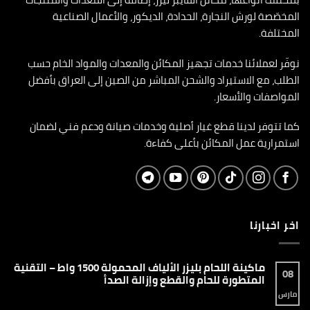
المخصّصة لورش النجارة، الحدادة، الديكور، والأعمال الصناعية
المختلفة.
نوفّر لعملائنا خدمات تجهيز المكائن والمعدات والمواد الخام حسب
الطلب، مع الاستيراد والشحن المباشر من الصين إلى العراق بأفضل
المواصفات والأسعار.
كما تتوفر لدينا قطع غيار أصلية وخدمات صيانة ودعم فني لضمان
استمرارية عمل المكائن بأعلى كفاءة.
اخر اخبارنا
ماكينة اللحام بليزر الألياف المحمولة 1500 واط – التقنية
08
المتطورة للحام والقطع وإزالة الصدأ
مارس
لا
توجد