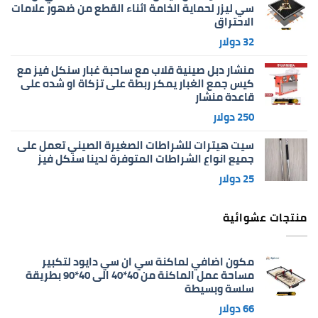
سي ليزر لحماية الخامة اثناء القطع من ضهور علامات
الاحتراق
32
دولار
منشار دبل صينية قلاب مع ساحبة غبار سنكل فيز مع
كيس جمع الغبار يمكر ربطة على تزكاة او شده على
قاعدة منشار
250
دولار
سيت هيترات للشراطات الصغيرة الصيني تعمل على
جميع انواع الشراطات المتوفرة لدينا سنكل فيز
25
دولار
منتجات عشوائية
مكون اضافي لماكنة سي ان سي دايود لتكبير
مساحة عمل الماكنة من 40*40 الى 40*90 بطريقة
سلسة وبسيطة
66
دولار