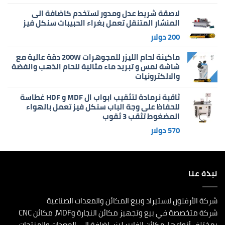
لاصقة شريط عدل ومدور تستخدم كاضافة الى
المنشار المتنقل تعمل بغراء الحبيبات سنكل فيز
200
دولار
ماكينة لحام الليزر للمجوهرات 200W دقة عالية مع
شاشة لمس و تبريد ماء مثالية للحام الذهب والفضة
والالكترونيات
ثاقبة نرمادة لتثقيب ابواب ال MDF و HDF غطاسة
للحفاظ على وجة الباب سنكل فيز تعمل بالهواء
المضغوط تثقب 3 ثقوب
570
دولار
نبذة عنا
شركة الأرفلون لاستيراد وبيع المكائن والمعدات الصناعية
شركة متخصصة في بيع وتجهيز مكائن النجارة وMDF، مكائن CNC
بمختلف أنواعها، مكائن الفايبر ليزر، إضافة إلى المعدات والمنتجات