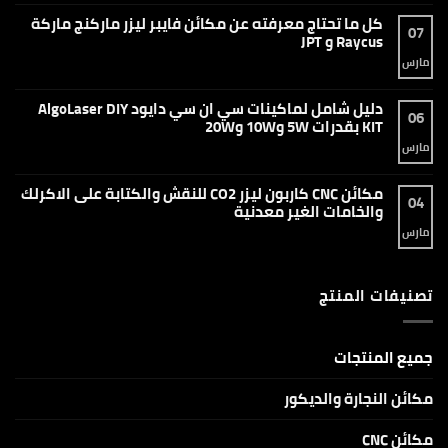
تعليقات
على
كل ما تحتاج معرفته عن مكائن فايبر ليزر ماركنج ماركة
ماكينة
07
اللحام
Raycus و JPT
بليزر
الألياف
مارس
لا
المحمولة
توجد
1500
تعليقات
واط
على
دليل شامل لماكينات سي ان سي دايود AlgoLaser DIY
–
كل
06
التقنية
ما
KIT بقدرات 5W و10W و20W
المتطورة
تحتاج
للحام
معرفته
مارس
لا
والقطع
عن
توجد
وإزالة
مكائن
تعليقات
الصدأ
فايبر
على
مكائن CNC كاربون ليزر CO2 للنقش والكتابة على الاكرلك
ليزر
دليل
04
ماركنج
شامل
والخامات الغير معدنية
ماركة
لماكينات
Raycus
سي
مارس
لا
و
ان
توجد
JPT
سي
تعليقات
دايود
على
AlgoLaser
مكائن
DIY
تصنيفات المنتج
CNC
KIT
كاربون
بقدرات
ليزر
5W
CO2
و10W
للنقش
و20W
والكتابة
جميع المنتجات
على
الاكرلك
والخامات
مكائن النجارة والديكور
الغير
معدنية
مكائن CNC