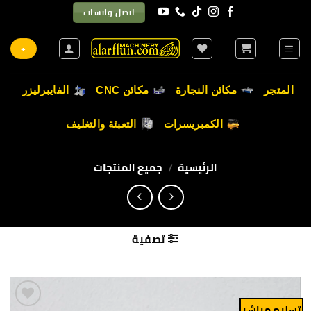
خطي
اتصل واتساب
لمحتوى
+
المتجر
مكائن النجارة
مكائن CNC
الفايبرليزر
الكمبريسرات
التعبئة والتغليف
الرئيسية
/
جميع المنتجات
تصفية
تسليم مباشر