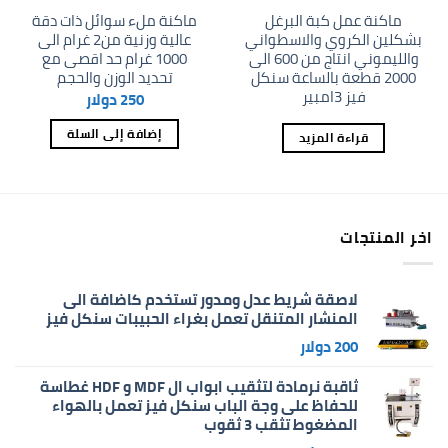
ماكنة عمل كبة البرغل
ماكنة ملء سوائل ذات دقة
بشكلين الكروي والاسطواني
عالية وزنية من2 غرام الى
والليموني انتاج من 600 الى
1000 غرام حد اقصى مع
2000 قطعة بالساعة سنكل
تحديد الوزن والحجم
فيز 3امبير
250
دولار
إضافة إلى السلة
قراءة المزيد
اخر المنتجات
لاصقة شريط عدل ومدور تستخدم كاضافة الى
المنشار المتنقل تعمل بغراء الحبيبات سنكل فيز
200
دولار
ثاقبة نرمادة لتثقيب ابواب ال MDF و HDF غطاسة
للحفاظ على وجة الباب سنكل فيز تعمل بالهواء
المضغوط تثقب 3 ثقوب