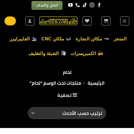
خطي
اتصل واتساب
لمحتوى
+
المتجر
مكائن النجارة
مكائن CNC
الفايبرليزر
الكمبريسرات
التعبئة والتغليف
لحام
الرئيسية
/
منتجات تحت الوسم “لحام”
تصفية