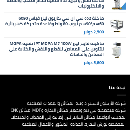
شاشة لمس و تبريد ماء مثالية للحام الذهب والفضة
والالكترونيات
ماكنة co2 سي ان سي كاربون ليزر قياس 6090
60سم*90سم تيوب 80 واط وقاعدة متحركة كهربائية
2,500
دولار
ماكينة فايبر ليزر JPT MOPA M7 100W تقنية MOPA
للتلوين على المعادن، للقطع والنقش والكتابة على
المعادن والخامات
5,800
دولار
نبذة عنا
شركة الأرفلون لاستيراد وبيع المكائن والمعدات الصناعية
شركة متخصصة في بيع وتجهيز مكائن النجارة وMDF، مكائن CNC
بمختلف أنواعها، مكائن الفايبر ليزر، إضافة إلى المعدات والمنتجات
المخصّصة لورش النجارة، الحدادة، الديكور، والأعمال الصناعية