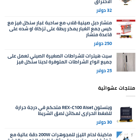
الاحتراق
32
دولار
منشار دبل صينية قلاب مع ساحبة غبار سنكل فيز مع
كيس جمع الغبار يمكر ربطة على تزكاة او شده على
قاعدة منشار
250
دولار
سيت هيترات للشراطات الصغيرة الصيني تعمل على
جميع انواع الشراطات المتوفرة لدينا سنكل فيز
25
دولار
منتجات عشوائية
وينستون REX-C100 Aiset متحكم في درجة حرارة
للضغط الحراري لمكائن لصق الشريط
30
دولار
ماكينة لحام الليزر للمجوهرات 200W دقة عالية مع