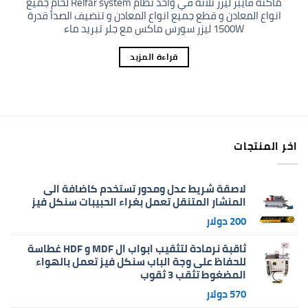
ماكنة فايبر ليزر ثلاثة في واحد نظام Relfar system لحام جميع
انواع المعادن و قطع جميع انواع المعادن و تنضيف الصدأ قدرة
1500W ليزر سورس ماكس مع جلر تبريد ماء
قراءة المزيد
اخر المنتجات
لاصقة شريط عدل ومدور تستخدم كاضافة الى
المنشار المتنقل تعمل بغراء الحبيبات سنكل فيز
200
دولار
ثاقبة نرمادة لتثقيب ابواب ال MDF و HDF غطاسة
للحفاظ على وجة الباب سنكل فيز تعمل بالهواء
المضغوط تثقب 3 ثقوب
570
دولار