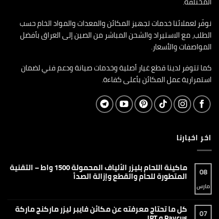
المختلفة.
نوفّر لعملائنا خدمات تجهيز المكائن والمعدات والمواد الخام حسب
الطلب، مع الاستيراد والشحن المباشر من الصين إلى العراق بأفضل
المواصفات والأسعار.
كما تتوفر لدينا قطع غيار أصلية وخدمات صيانة ودعم فني لضمان
استمرارية عمل المكائن بأعلى كفاءة.
اخر اخبارنا
ماكينة اللحام بليزر الألياف المحمولة 1500 واط – التقنية
08
المتطورة للحام والقطع وإزالة الصدأ
مارس
لا
توجد
تعليقات
على
كل ما تحتاج معرفته عن مكائن فايبر ليزر ماركنج ماركة
ماكينة
07
اللحام
Raycus و JPT