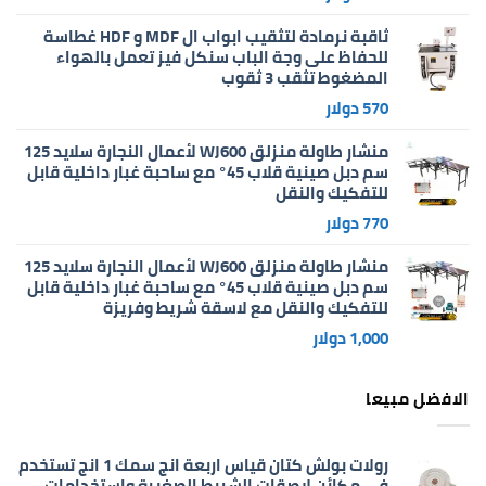
ثاقبة نرمادة لتثقيب ابواب ال MDF و HDF غطاسة
للحفاظ على وجة الباب سنكل فيز تعمل بالهواء
المضغوط تثقب 3 ثقوب
570
دولار
منشار طاولة منزلق WJ600 لأعمال النجارة سلايد 125
سم دبل صينية قلاب 45° مع ساحبة غبار داخلية قابل
للتفكيك والنقل
770
دولار
منشار طاولة منزلق WJ600 لأعمال النجارة سلايد 125
سم دبل صينية قلاب 45° مع ساحبة غبار داخلية قابل
للتفكيك والنقل مع لاسقة شريط وفريزة
1,000
دولار
الافضل مبيعا
رولات بولش كتان قياس اربعة انج سمك 1 انج تستخدم
في مكائن لاصقات الشريط الصغيرة واستخدامات