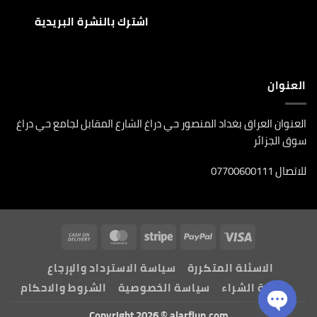
العنوان
العنوان العراق بغداد المنصور حي دراغ الشارع المقابل لجامع حي دراغ
سوق الجزائر
للاتصال 07700600111
Cash
MasterCard
Stripe
PayPal
Visa
On
الاسئلة المتكررة
سياسة الاسترداد والإرجاع
Delivery
طريقة الشراء
سياسة الخصوصية
الشروط والاحكام
Copyright 2026 ©
alarflun.com