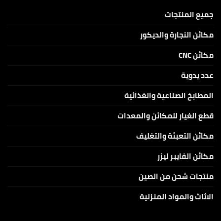
و10W
للنقش
و20W
والكتابة
جميع المنتجات
على
الاكرلك
والخامات
مكائن النجارة والديكور
الغير
معدنية
مكائن CNC
عدد يدوية
المطابخ الصناعية والغذائية
قطع الغيار للمكائن والمعدات
مكائن التعبئة والتغليف
مكائن الفايبر ليزر
منتجات شحن من الصين
الاثاث والمواد المنزلية