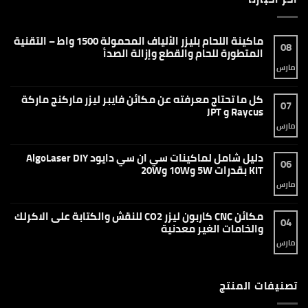
ماكينة اللحام بليزر الألياف المحمولة 1500 واط – التقنية
08
المتطورة للحام والقطع وإزالة الصدأ
مارس
لا
توجد
تعليقات
على
كل ما تحتاج معرفته عن مكائن فايبر ليزر ماركنج ماركة
ماكينة
07
اللحام
Raycus و JPT
بليزر
الألياف
مارس
لا
المحمولة
توجد
1500
تعليقات
واط
على
دليل شامل لماكينات سي ان سي دايود AlgoLaser DIY
–
كل
06
التقنية
ما
KIT بقدرات 5W و10W و20W
المتطورة
تحتاج
للحام
معرفته
مارس
لا
والقطع
عن
توجد
وإزالة
مكائن
تعليقات
الصدأ
فايبر
على
مكائن CNC كاربون ليزر CO2 للنقش والكتابة على الاكرلك
ليزر
دليل
04
ماركنج
شامل
والخامات الغير معدنية
ماركة
لماكينات
Raycus
سي
مارس
لا
و
ان
توجد
JPT
سي
تعليقات
دايود
على
AlgoLaser
مكائن
DIY
تصنيفات المنتج
CNC
KIT
كاربون
بقدرات
ليزر
5W
CO2