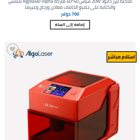
ماكنة ليزر دايود 20W قياس 40*40 ماركة Algolaser Alpha للنقش
والكتابة على جميع الخامات معادن وزجاج وغيرها
700
دولار
إضافة إلى السلة
استلام مباشر
Add to
wishlist