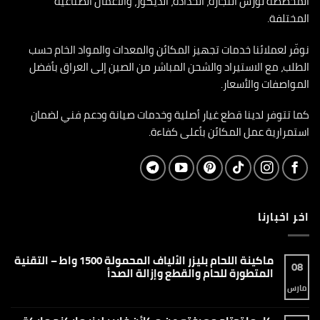
المخصّصة لورش النجارة، الحدادة، الديكور، والأعمال الصناعية
المختلفة.
نوفّر لعملائنا خدمات تجهيز المكائن والمعدات والمواد الخام حسب
الطلب، مع الاستيراد والشحن المباشر من الصين إلى العراق بأفضل
المواصفات والأسعار.
كما تتوفر لدينا قطع غيار أصلية وخدمات صيانة ودعم فني لضمان
استمرارية عمل المكائن بأعلى كفاءة.
اخر اخبارنا
ماكينة اللحام بليزر الألياف المحمولة 1500 واط – التقنية
08
المتطورة للحام والقطع وإزالة الصدأ
مارس
لا
توجد
تعليقات
على