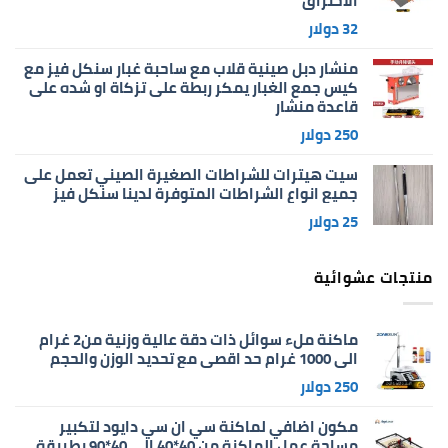
الاحتراق
32
دولار
منشار دبل صينية قلاب مع ساحبة غبار سنكل فيز مع
كيس جمع الغبار يمكر ربطة على تزكاة او شده على
قاعدة منشار
250
دولار
سيت هيترات للشراطات الصغيرة الصيني تعمل على
جميع انواع الشراطات المتوفرة لدينا سنكل فيز
25
دولار
منتجات عشوائية
ماكنة ملء سوائل ذات دقة عالية وزنية من2 غرام
الى 1000 غرام حد اقصى مع تحديد الوزن والحجم
250
دولار
مكون اضافي لماكنة سي ان سي دايود لتكبير
مساحة عمل الماكنة من 40*40 الى 40*90 بطريقة