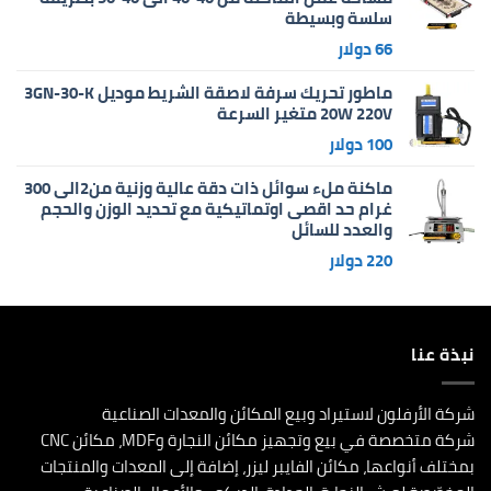
سلسة وبسيطة
66
دولار
ماطور تحريك سرفة لاصقة الشريط موديل 3GN-30-K
20W 220V متغير السرعة
100
دولار
ماكنة ملء سوائل ذات دقة عالية وزنية من2الى 300
غرام حد اقصى اوتماتيكية مع تحديد الوزن والحجم
والعدد للسائل
220
دولار
نبذة عنا
شركة الأرفلون لاستيراد وبيع المكائن والمعدات الصناعية
شركة متخصصة في بيع وتجهيز مكائن النجارة وMDF، مكائن CNC
بمختلف أنواعها، مكائن الفايبر ليزر، إضافة إلى المعدات والمنتجات