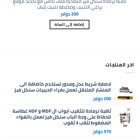
ثاقبة نرمادة سنكل فيز منضدية ملف نحاس مع تحديد موقع
براغي التثبيت وضاغطة تثبيت للباب
200
دولار
إضافة إلى السلة
اخر المنتجات
لاصقة شريط عدل ومدور تستخدم كاضافة الى
المنشار المتنقل تعمل بغراء الحبيبات سنكل فيز
200
دولار
ثاقبة نرمادة لتثقيب ابواب ال MDF و HDF غطاسة
للحفاظ على وجة الباب سنكل فيز تعمل بالهواء
المضغوط تثقب 3 ثقوب
570
دولار