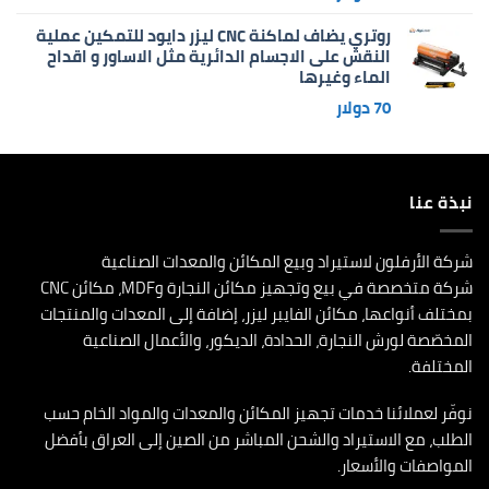
روتري يضاف لماكنة CNC ليزر دايود للتمكين عملية
النقش على الاجسام الدائرية مثل الاساور و اقداح
الماء وغيرها
70
دولار
نبذة عنا
شركة الأرفلون لاستيراد وبيع المكائن والمعدات الصناعية
شركة متخصصة في بيع وتجهيز مكائن النجارة وMDF، مكائن CNC
بمختلف أنواعها، مكائن الفايبر ليزر، إضافة إلى المعدات والمنتجات
المخصّصة لورش النجارة، الحدادة، الديكور، والأعمال الصناعية
المختلفة.
نوفّر لعملائنا خدمات تجهيز المكائن والمعدات والمواد الخام حسب
الطلب، مع الاستيراد والشحن المباشر من الصين إلى العراق بأفضل
المواصفات والأسعار.