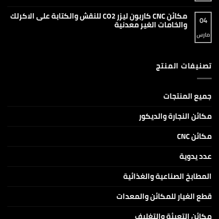
وإزالة
مكائن
تعليقات
الصدأ
فايبر
على
مكائن CNC كاربون ليزر CO2 للنقش والكتابة على الاكرلك
ليزر
دليل
04
ماركنج
شامل
والخامات الغير معدنية
ماركة
لماكينات
Raycus
سي
مارس
لا
و
ان
توجد
JPT
سي
تعليقات
دايود
على
AlgoLaser
مكائن
DIY
تصنيفات المنتج
CNC
KIT
كاربون
بقدرات
ليزر
5W
CO2
و10W
للنقش
و20W
والكتابة
جميع المنتجات
على
الاكرلك
والخامات
مكائن النجارة والديكور
الغير
معدنية
مكائن CNC
عدد يدوية
المطابخ الصناعية والغذائية
قطع الغيار للمكائن والمعدات
مكائن التعبئة والتغليف