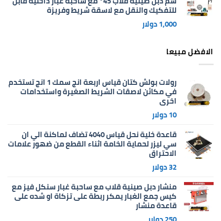
سم دبل صينية قلاب 45° مع ساحبة غبار داخلية قابل
للتفكيك والنقل مع لاسقة شريط وفريزة
1,000
دولار
الافضل مبيعا
رولات بولش كتان قياس اربعة انج سمك 1 انج تستخدم
في مكائن لاصقات الشريط الصغيرة واستخدامات
اخرى
10
دولار
قاعدة خلية نحل قياس 4040 تضاف لماكنة الي ان
سي ليزر لحماية الخامة اثناء القطع من ضهور علامات
الاحتراق
32
دولار
منشار دبل صينية قلاب مع ساحبة غبار سنكل فيز مع
كيس جمع الغبار يمكر ربطة على تزكاة او شده على
قاعدة منشار
250
دولار