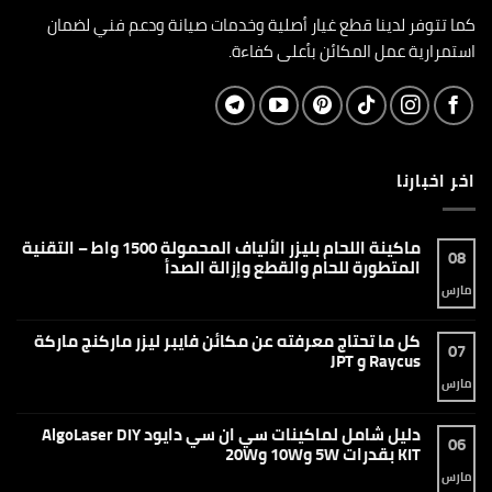
كما تتوفر لدينا قطع غيار أصلية وخدمات صيانة ودعم فني لضمان
استمرارية عمل المكائن بأعلى كفاءة.
اخر اخبارنا
ماكينة اللحام بليزر الألياف المحمولة 1500 واط – التقنية
08
المتطورة للحام والقطع وإزالة الصدأ
مارس
لا
توجد
تعليقات
على
كل ما تحتاج معرفته عن مكائن فايبر ليزر ماركنج ماركة
ماكينة
07
اللحام
Raycus و JPT
بليزر
الألياف
مارس
لا
المحمولة
توجد
1500
تعليقات
واط
على
دليل شامل لماكينات سي ان سي دايود AlgoLaser DIY
–
كل
06
التقنية
ما
KIT بقدرات 5W و10W و20W
المتطورة
تحتاج
للحام
معرفته
مارس
لا
والقطع
عن
توجد