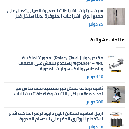
سيت هيترات للشراطات الصغيرة الصيني تعمل على
جميع انواع الشراطات المتوفرة لدينا سنكل فيز
25
دولار
منتجات عشوائية
مقبض دوار (Rotary Chuck) لمحور Y لماكينة
AlgoLaser – ARC يستخدم للنقش على الحلقات
والمحابس والاكسسوارات المدورة
110
دولار
ثاقبة نرمادة سنكل فيز منضدية ملف نحاس مع
تحديد موقع براغي التثبيت وضاغطة تثبيت للباب
200
دولار
ارجل اضافية لمكائن الليزر دايود لرفع الماكنة اثناع
استخدام الروتري للحفر على الاجسام المدورة
18
دولار