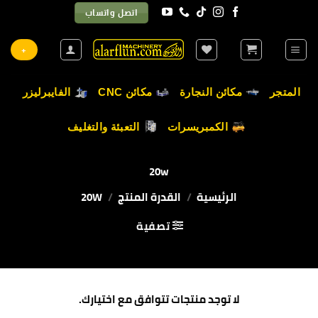
خطي
اتصل واتساب
لمحتوى
+
المتجر
مكائن النجارة
مكائن CNC
الفايبرليزر
الكمبريسرات
التعبئة والتغليف
20w
الرئيسية
/
القدرة المنتج
/
20W
تصفية
لا توجد منتجات تتوافق مع اختيارك.