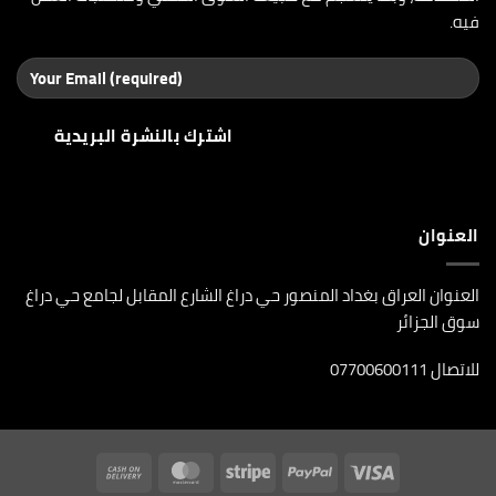
فيه.
العنوان
العنوان العراق بغداد المنصور حي دراغ الشارع المقابل لجامع حي دراغ
سوق الجزائر
للاتصال 07700600111
Cash
MasterCard
Stripe
PayPal
Visa