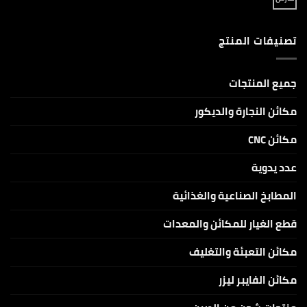
و
ان
توجد
JPT
سي
تعليقات
دايود
على
AlgoLaser
مكائن
DIY
تصنيفات المنتج
CNC
KIT
كاربون
بقدرات
ليزر
5W
CO2
و10W
للنقش
و20W
والكتابة
جميع المنتجات
على
الاكرلك
والخامات
مكائن النجارة والديكور
الغير
معدنية
مكائن CNC
عدد يدوية
المطابخ الصناعية والغذائية
قطع الغيار للمكائن والمعدات
مكائن التعبئة والتغليف
مكائن الفايبر ليزر