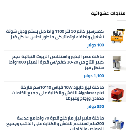
منتجات عشوائية
كمبرسير كاتم 50 لتر 1100 واط دبل بستم ودبل شوتة
تشغيل واطفاء اوتماتيكي ماطور نحاس سنكل فيز
100
دولار
ماكنة عصر البذور واستخلاص الزيوت النباتية حجم
كبير انتاج من 20-30 كغم/س قدرة الهيتر 1000واط
سنكل فيز
1,100
دولار
ماكنة ليزر دايود 10W قياس 10*10سم ماركة
Algolaser pixi للنقش والكتابة على جميع الخامات
معادن وزجاج وغيرها
350
دولار
ماكنة فايبر ليزر ماركنج قدرة 70 واط مع عدسة
200ملم تستخدم للنقش والكتابة على الذهب وجميع
المعادن والخامات