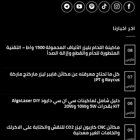
اخر اخبارنا
ماكينة اللحام بليزر الألياف المحمولة 1500 واط – التقنية
08
المتطورة للحام والقطع وإزالة الصدأ
مارس
لا
توجد
تعليقات
على
كل ما تحتاج معرفته عن مكائن فايبر ليزر ماركنج ماركة
ماكينة
07
اللحام
Raycus و JPT
بليزر
الألياف
مارس
لا
المحمولة
توجد
1500
تعليقات
واط
على
دليل شامل لماكينات سي ان سي دايود AlgoLaser DIY
–
كل
06
التقنية
ما
KIT بقدرات 5W و10W و20W
المتطورة
تحتاج
للحام
معرفته
مارس
لا
والقطع
عن
توجد
وإزالة
مكائن
تعليقات
الصدأ
فايبر
على
مكائن CNC كاربون ليزر CO2 للنقش والكتابة على الاكرلك
ليزر
دليل
04
ماركنج
شامل
والخامات الغير معدنية
ماركة
لماكينات
Raycus
سي
مارس
لا